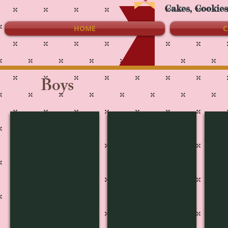
Cakes, Cookie
HOME
C
Boys
B-3071
B-3070
B-3